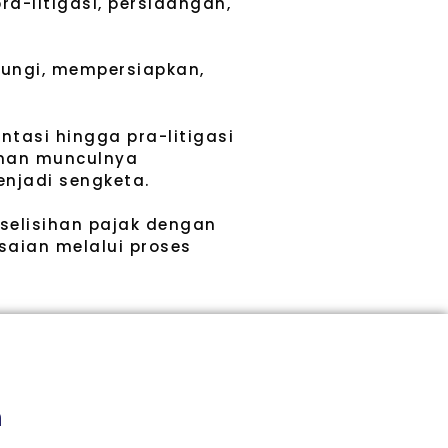
a-litigasi, persidangan,
dungi, mempersiapkan,
tasi hingga pra-litigasi
inan munculnya
enjadi sengketa.
selisihan pajak dengan
saian melalui proses
h