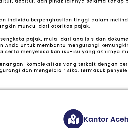
tur, debitur, dan pihak lainnya selama tahap pr
an individu berpenghasilan tinggi dalam melin
gkin muncul dari otoritas pajak.
engketa pajak, mulai dari analisis dan dokumen
ngan Anda untuk membantu mengurangi kemungk
i serta menyelesaikan isu-isu yang akhirnya m
nangani kompleksitas yang terkait dengan per
urangi dan mengelola risiko, termasuk penyele
Kantor Ace