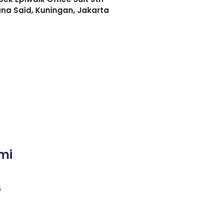
asuna Said, Kuningan, Jakarta
mi
6