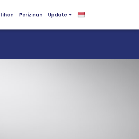
atihan
Perizinan
Update