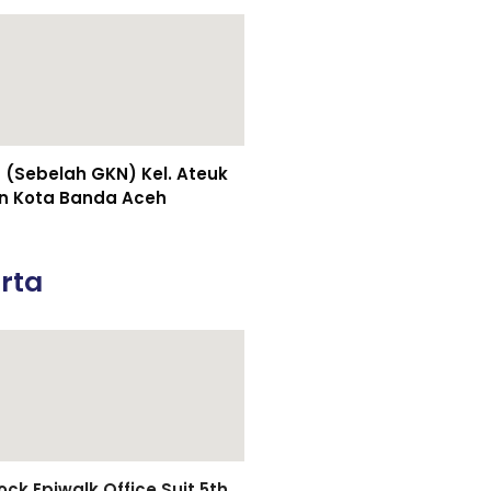
(Sebelah GKN) Kel. Ateuk
n Kota Banda Aceh
rta
k Epiwalk Office Suit 5th