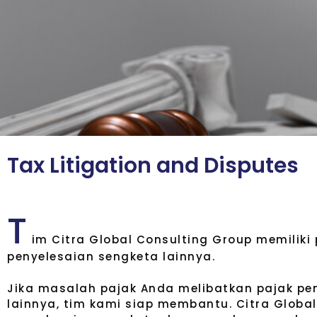
T
a
x
L
i
t
i
g
a
t
i
o
n
a
n
d
D
i
s
p
u
t
e
s
T
im Citra Global Consulting Group memiliki
penyelesaian sengketa lainnya.
Jika masalah pajak Anda melibatkan pajak peng
lainnya, tim kami siap membantu. Citra Globa