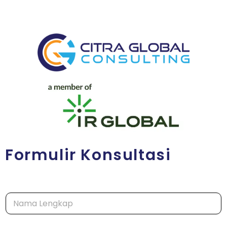
Formulir Konsultasi
N
a
m
a
*