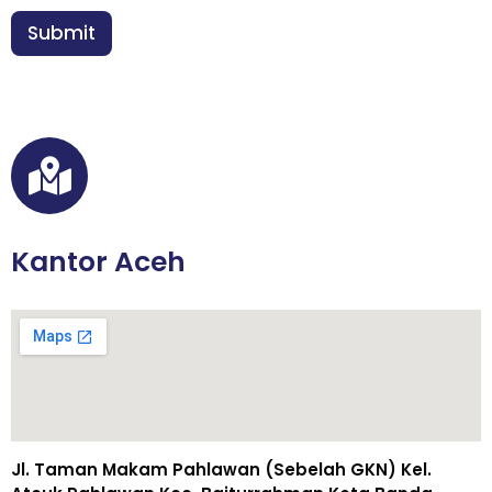
a
u
n
Submit
t
*
u
h
a
n
E
m
a
i
l
Kantor Aceh
Jl. Taman Makam Pahlawan (Sebelah GKN) Kel.