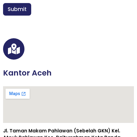
a
n
Submit
*
Kantor Aceh
Jl. Taman Makam Pahlawan (Sebelah GKN) Kel.