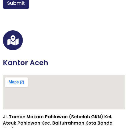
n
Submit
n
*
E
m
a
i
l
Kantor Aceh
Jl. Taman Makam Pahlawan (Sebelah GKN) Kel.
Ateuk Pahlawan Kec. Baiturrahman Kota Banda