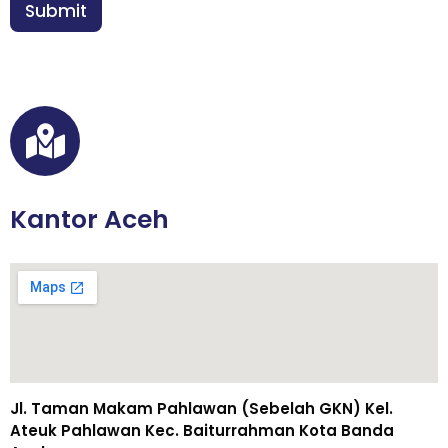
n
Submit
n
*
N
a
m
a
Kantor Aceh
Jl. Taman Makam Pahlawan (Sebelah GKN) Kel.
Ateuk Pahlawan Kec. Baiturrahman Kota Banda