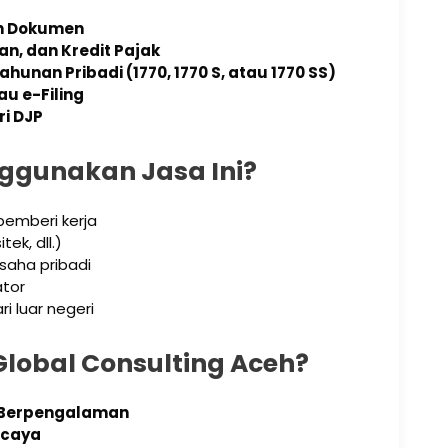
an Dokumen
an, dan Kredit Pajak
unan Pribadi (1770, 1770 S, atau 1770 SS)
au e-Filing
ri DJP
ggunakan Jasa Ini?
pemberi kerja
ek, dll.)
saha pribadi
ator
i luar negeri
Global Consulting Aceh?
& Berpengalaman
rcaya