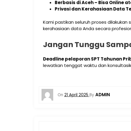
Berbasis di Aceh – Bisa Online 
Privasi dan Kerahasiaan Data T
Kami pastikan seluruh proses dilakukan
kerahasiaan data Anda secara profesion
Jangan Tunggu Sampa
Deadline pelaporan SPT Tahunan Prib
lewatkan tenggat waktu dan konsultasi
ADMIN
On
21 April 2025
By