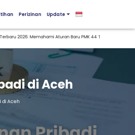
atihan
Perizinan
Update
 2026: Memahami Aturan Baru PMK 44 Tahun 2026 agar Kepatuh
adi di Aceh
 di Aceh