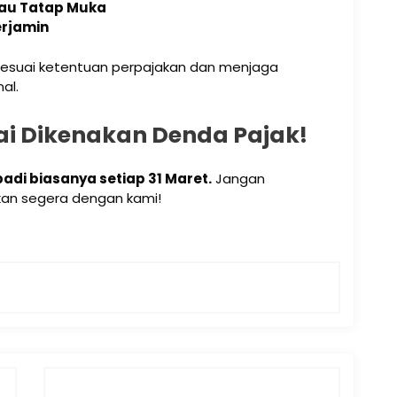
atau Tatap Muka
erjamin
 sesuai ketentuan perpajakan dan menjaga
al.
i Dikenakan Denda Pajak!
adi biasanya setiap 31 Maret.
Jangan
kan segera dengan kami!