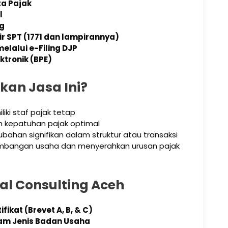
a Pajak
l
g
r SPT (1771 dan lampirannya)
lalui e-Filing DJP
ktronik (BPE)
an Jasa Ini?
ki staf pajak tetap
n kepatuhan pajak optimal
ahan signifikan dalam struktur atau transaksi
gembangan usaha dan menyerahkan urusan pajak
al Consulting Aceh
fikat (Brevet A, B, & C)
m Jenis Badan Usaha