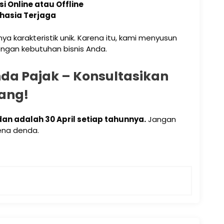
si Online atau Offline
hasia Terjaga
karakteristik unik. Karena itu, kami menyusun
engan kebutuhan bisnis Anda.
nda Pajak – Konsultasikan
ang!
n adalah 30 April setiap tahunnya.
Jangan
ena denda.